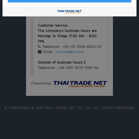
service provider recommends using a web
browser
Google Chrome
Customer Service
The company's business hours are
Monday to Friday (7:30 AM - 8:00
PM).
Telephone : +66 (0) 2502-6820-23
Email :
service@ttn.co.th
Outside of business hours
Telephone : +66 (08) 5070-5981-82
© COPYRIGHT @ 2019 THAI TRADE NET CO., LTD. ALL RIGHTS RESERVED